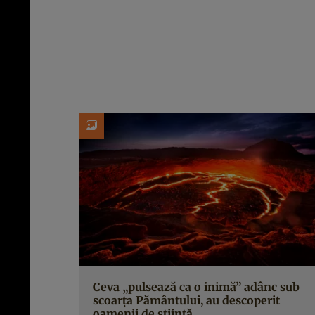
Ceva „pulsează ca o inimă” adânc sub
scoarța Pământului, au descoperit
oamenii de știință