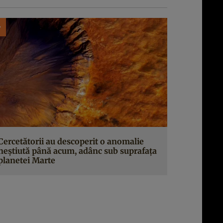
Cercetătorii au descoperit o anomalie
neștiută până acum, adânc sub suprafața
planetei Marte