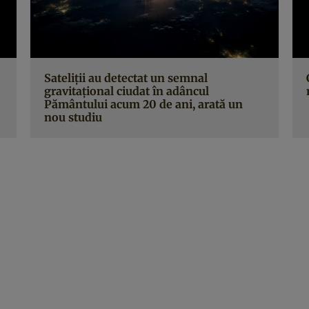
Sateliții au detectat un semnal
gravitațional ciudat în adâncul
Pământului acum 20 de ani, arată un
nou studiu