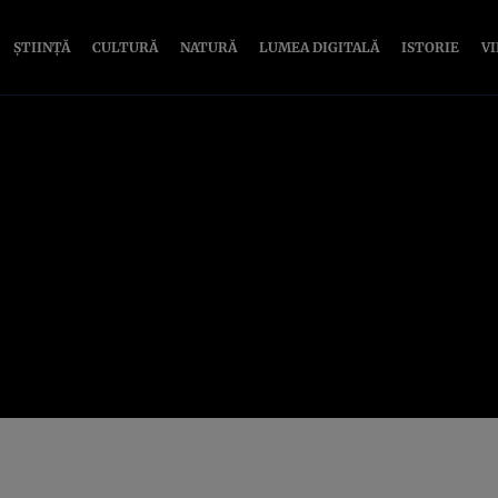
ȘTIINȚĂ
CULTURĂ
NATURĂ
LUMEA DIGITALĂ
ISTORIE
V