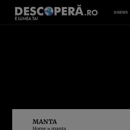
D:NEWS
MANTA
Home
»
manta