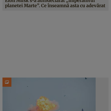
Elon Musk s-a autodeclarat „imperatorul
planetei Marte”. Ce înseamnă asta cu adevărat