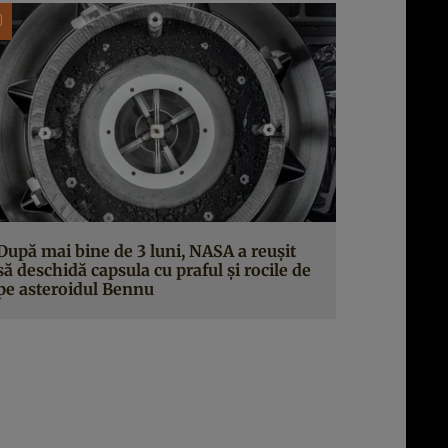
După mai bine de 3 luni, NASA a reușit
să deschidă capsula cu praful și rocile de
pe asteroidul Bennu