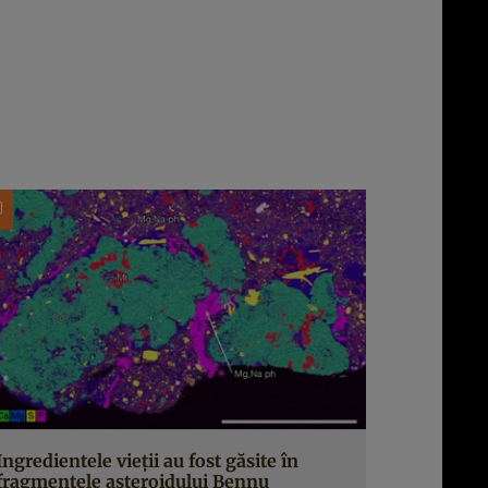
Ingredientele vieții au fost găsite în
fragmentele asteroidului Bennu