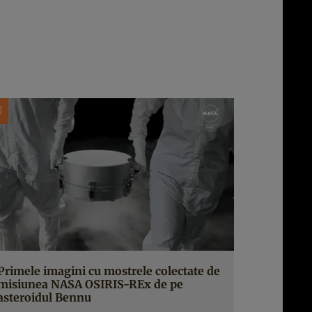
Primele imagini cu mostrele colectate de
misiunea NASA OSIRIS-REx de pe
asteroidul Bennu