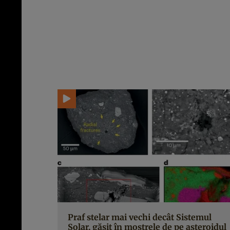
Praf stelar mai vechi decât Sistemul
Solar, găsit în mostrele de pe asteroidul