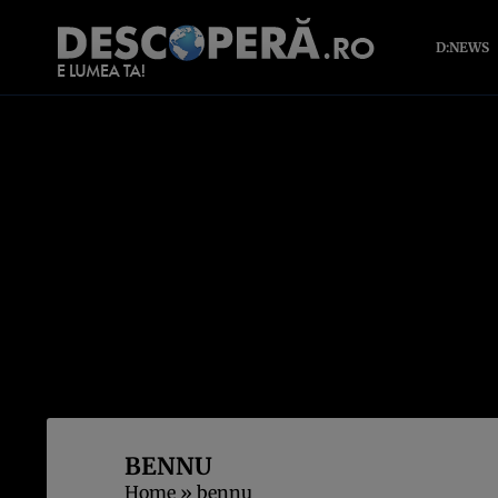
D:NEWS
BENNU
Home
»
bennu