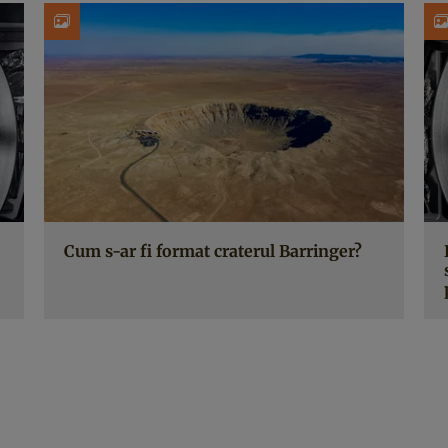
Cum s-ar fi format craterul Barringer?