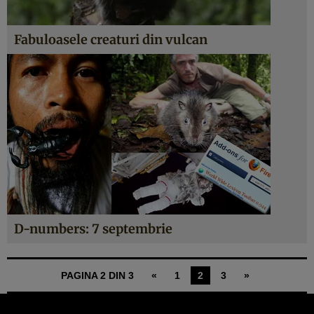
Fabuloasele creaturi din vulcan
D-numbers: 7 septembrie
PAGINA 2 DIN 3
«
1
2
3
»