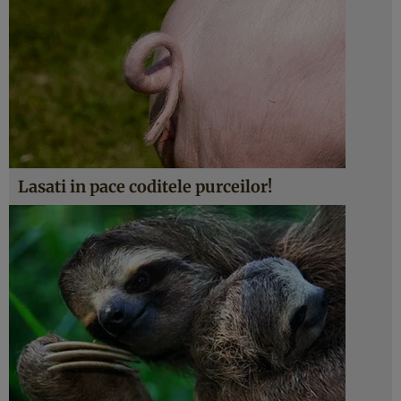
Lasati in pace coditele purceilor!