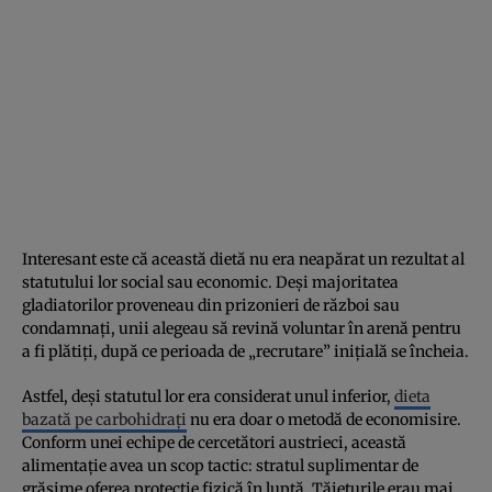
Interesant este că această dietă nu era neapărat un rezultat al
statutului lor social sau economic. Deși majoritatea
gladiatorilor proveneau din prizonieri de război sau
condamnați, unii alegeau să revină voluntar în arenă pentru
a fi plătiți, după ce perioada de „recrutare” inițială se încheia.
Astfel, deși statutul lor era considerat unul inferior,
dieta
bazată pe carbohidrați
nu era doar o metodă de economisire.
Conform unei echipe de cercetători austrieci, această
alimentație avea un scop tactic: stratul suplimentar de
grăsime oferea protecție fizică în luptă. Tăieturile erau mai