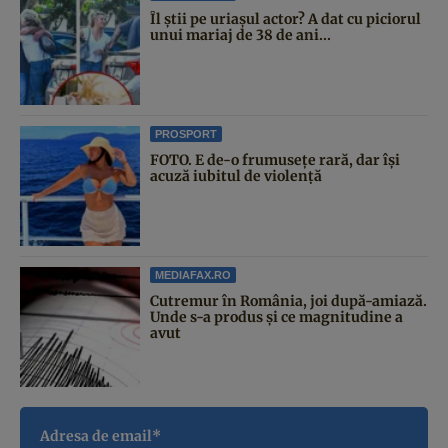
Îl știi pe uriașul actor? A dat cu piciorul
unui mariaj de 38 de ani...
PROSPORT
FOTO. E de-o frumusețe rară, dar își
acuză iubitul de violență
MEDIAFAX.RO
Cutremur în România, joi după-amiază.
Unde s-a produs și ce magnitudine a
avut
Adresa de email*