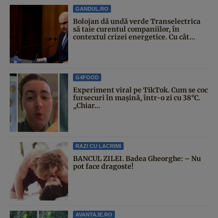
GANDUL.RO
Bolojan dă undă verde Transelectrica
să taie curentul companiilor, în
contextul crizei energetice. Cu cât...
G4FOOD
Experiment viral pe TikTok. Cum se coc
fursecuri în mașină, într-o zi cu 38°C.
„Chiar...
RAZI CU LACRIMI
BANCUL ZILEI. Badea Gheorghe: – Nu
pot face dragoste!
AVANTAJE.RO