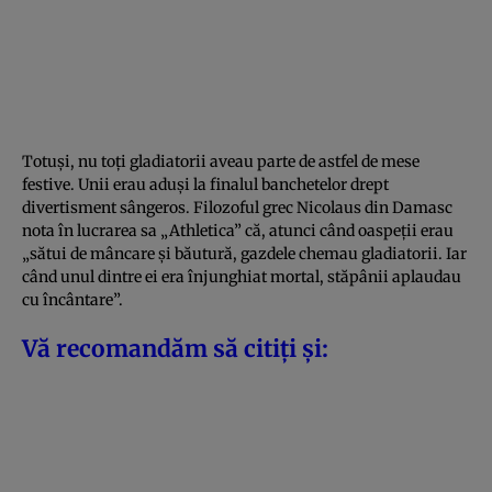
Totuși, nu toți gladiatorii aveau parte de astfel de mese
festive. Unii erau aduși la finalul banchetelor drept
divertisment sângeros. Filozoful grec Nicolaus din Damasc
nota în lucrarea sa „Athletica” că, atunci când oaspeții erau
„sătui de mâncare și băutură, gazdele chemau gladiatorii. Iar
când unul dintre ei era înjunghiat mortal, stăpânii aplaudau
cu încântare”.
Vă recomandăm să citiți și: