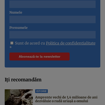
Numele
Prenumele
Sunt de acord cu
Politica de confidentialitate
*
Iți recomandăm
ISTORIE
Amprente vechi de 1,4 milioane de ani
dezvăluie o rudă uriașă a omului