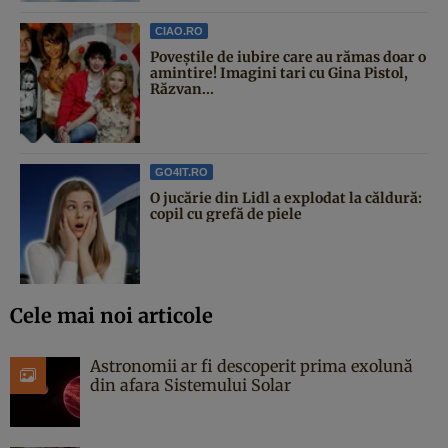
CIAO.RO
Poveştile de iubire care au rămas doar o
amintire! Imagini tari cu Gina Pistol,
Răzvan...
GO4IT.RO
O jucărie din Lidl a explodat la căldură:
copil cu grefă de piele
Cele mai noi articole
Astronomii ar fi descoperit prima exolună
din afara Sistemului Solar