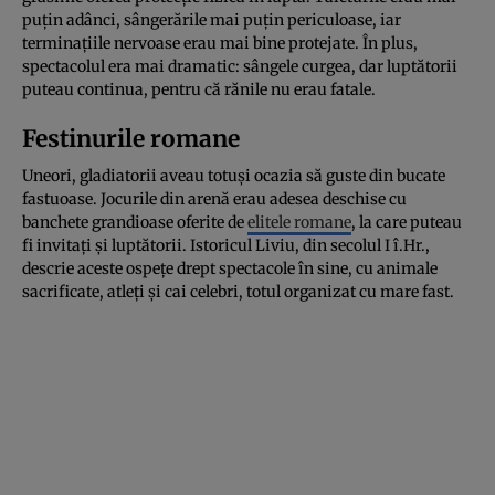
puțin adânci, sângerările mai puțin periculoase, iar
terminațiile nervoase erau mai bine protejate. În plus,
spectacolul era mai dramatic: sângele curgea, dar luptătorii
puteau continua, pentru că rănile nu erau fatale.
Festinurile romane
Uneori, gladiatorii aveau totuși ocazia să guste din bucate
fastuoase. Jocurile din arenă erau adesea deschise cu
banchete grandioase oferite de
elitele romane
, la care puteau
fi invitați și luptătorii. Istoricul Liviu, din secolul I î.Hr.,
descrie aceste ospețe drept spectacole în sine, cu animale
sacrificate, atleți și cai celebri, totul organizat cu mare fast.