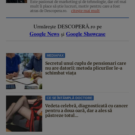
Este pasionat de marketing și de tehnologie, dar cel mai
mult îi place să știe lucruri, motiv pentru care a fost
atras de Descopera.ro.
citește mai mult
Urmărește DESCOPERĂ.ro pe
Google News
Google Showcase
și
MEDIAFAX
Secretul unui cuplu de pensionari care
nu are datorii: metoda plicurilor le-a
schimbat viața
CE SE ÎNTÂMPLĂ DOCTORE
Vedeta celebră, diagnosticată cu cancer
pentru a doua oară, dar a ales să
păstreze totul...