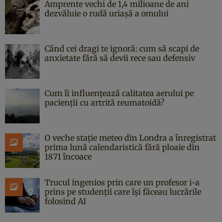
Amprente vechi de 1,4 milioane de ani
dezvăluie o rudă uriașă a omului
Când cei dragi te ignoră: cum să scapi de
anxietate fără să devii rece sau defensiv
Cum îi influențează calitatea aerului pe
pacienții cu artrită reumatoidă?
O veche stație meteo din Londra a înregistrat
prima lună calendaristică fără ploaie din
1871 încoace
Trucul ingenios prin care un profesor i-a
prins pe studenții care își făceau lucrările
folosind AI